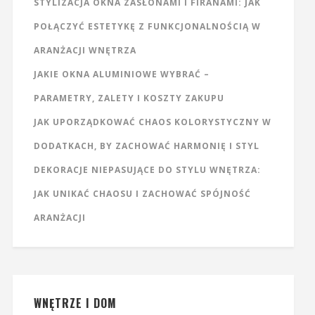
STYLIZACJA OKNA ZASŁONAMI I FIRANAMI: JAK
POŁĄCZYĆ ESTETYKĘ Z FUNKCJONALNOŚCIĄ W
ARANŻACJI WNĘTRZA
JAKIE OKNA ALUMINIOWE WYBRAĆ –
PARAMETRY, ZALETY I KOSZTY ZAKUPU
JAK UPORZĄDKOWAĆ CHAOS KOLORYSTYCZNY W
DODATKACH, BY ZACHOWAĆ HARMONIĘ I STYL
DEKORACJE NIEPASUJĄCE DO STYLU WNĘTRZA:
JAK UNIKAĆ CHAOSU I ZACHOWAĆ SPÓJNOŚĆ
ARANŻACJI
WNĘTRZE I DOM