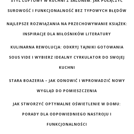
STYL LOFTOWY W KUCHNI Z SALONEM: JAK POŁĄCZYĆ
SUROWOŚĆ I FUNKCJONALNOŚĆ BEZ TYPOWYCH BŁĘDÓW
NAJLEPSZE ROZWIĄZANIA NA PRZECHOWYWANIE KSIĄŻEK:
INSPIRACJE DLA MIŁOŚNIKÓW LITERATURY
KULINARNA REWOLUCJA: ODKRYJ TAJNIKI GOTOWANIA
SOUS VIDE I WYBIERZ IDEALNY CYRKULATOR DO SWOJEJ
KUCHNI
STARA BOAZERIA – JAK ODNOWIĆ I WPROWADZIĆ NOWY
WYGLĄD DO POMIESZCZENIA
JAK STWORZYĆ OPTYMALNE OŚWIETLENIE W DOMU:
PORADY DLA ODPOWIEDNIEGO NASTROJU I
FUNKCJONALNOŚCI