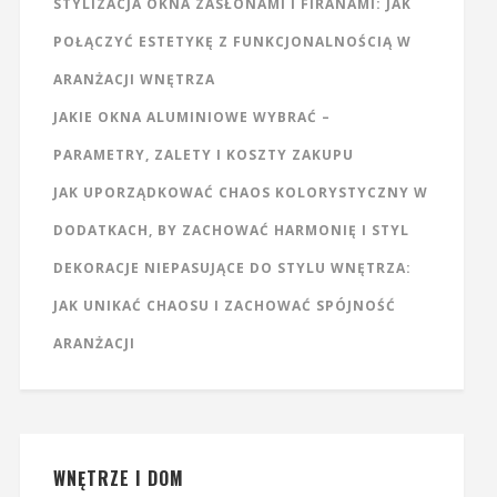
STYLIZACJA OKNA ZASŁONAMI I FIRANAMI: JAK
POŁĄCZYĆ ESTETYKĘ Z FUNKCJONALNOŚCIĄ W
ARANŻACJI WNĘTRZA
JAKIE OKNA ALUMINIOWE WYBRAĆ –
PARAMETRY, ZALETY I KOSZTY ZAKUPU
JAK UPORZĄDKOWAĆ CHAOS KOLORYSTYCZNY W
DODATKACH, BY ZACHOWAĆ HARMONIĘ I STYL
DEKORACJE NIEPASUJĄCE DO STYLU WNĘTRZA:
JAK UNIKAĆ CHAOSU I ZACHOWAĆ SPÓJNOŚĆ
ARANŻACJI
WNĘTRZE I DOM