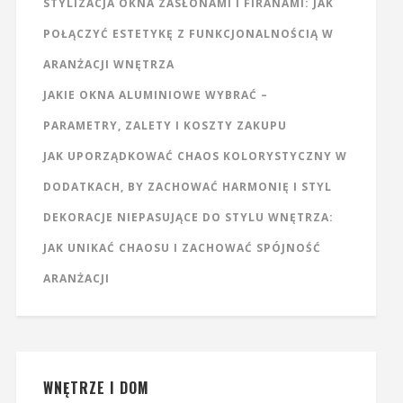
STYLIZACJA OKNA ZASŁONAMI I FIRANAMI: JAK
POŁĄCZYĆ ESTETYKĘ Z FUNKCJONALNOŚCIĄ W
ARANŻACJI WNĘTRZA
JAKIE OKNA ALUMINIOWE WYBRAĆ –
PARAMETRY, ZALETY I KOSZTY ZAKUPU
JAK UPORZĄDKOWAĆ CHAOS KOLORYSTYCZNY W
DODATKACH, BY ZACHOWAĆ HARMONIĘ I STYL
DEKORACJE NIEPASUJĄCE DO STYLU WNĘTRZA:
JAK UNIKAĆ CHAOSU I ZACHOWAĆ SPÓJNOŚĆ
ARANŻACJI
WNĘTRZE I DOM