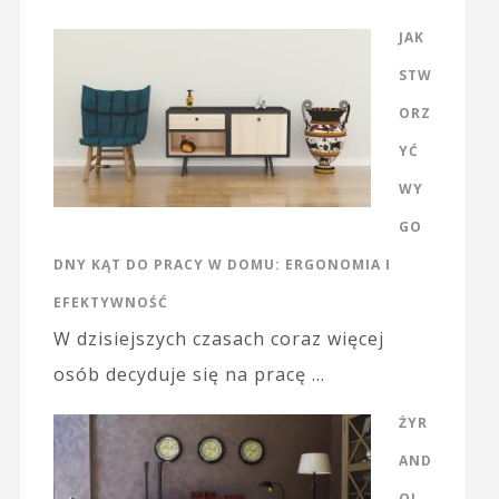
JAK
STW
ORZ
YĆ
WY
GO
DNY KĄT DO PRACY W DOMU: ERGONOMIA I
EFEKTYWNOŚĆ
W dzisiejszych czasach coraz więcej
osób decyduje się na pracę …
ŻYR
AND
OL