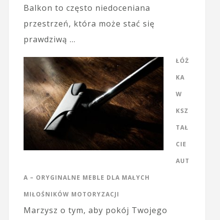
Balkon to często niedoceniana
przestrzeń, która może stać się
prawdziwą …
ŁÓŻ
KA
W
KSZ
TAŁ
CIE
AUT
A – ORYGINALNE MEBLE DLA MAŁYCH
MIŁOŚNIKÓW MOTORYZACJI
Marzysz o tym, aby pokój Twojego