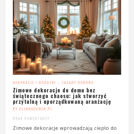
DEKORACJE I DODATKI – ZASADY DOBORU
Zimowe dekoracje do domu bez
świątecznego chaosu: jak stworzyć
przytulną i uporządkowaną aranżację
BY OLENKADUBER.PL
BRAK KOMENTARZY
Zimowe dekoracje wprowadzają ciepło do