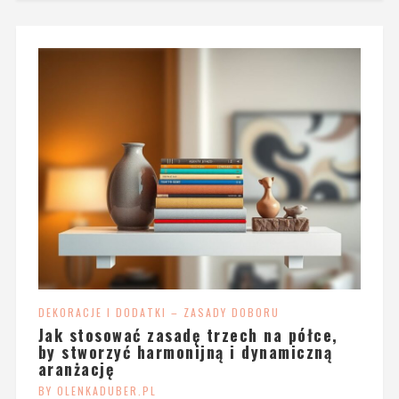
DEKORACJE I DODATKI – ZASADY DOBORU
Jak stosować zasadę trzech na półce,
by stworzyć harmonijną i dynamiczną
aranżację
BY OLENKADUBER.PL