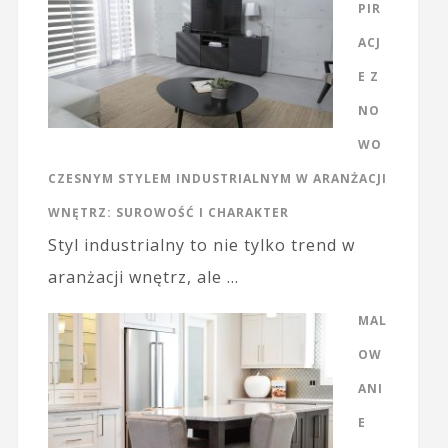
PIR
ACJ
E Z
NO
WO
CZESNYM STYLEM INDUSTRIALNYM W ARANŻACJI
WNĘTRZ: SUROWOŚĆ I CHARAKTER
Styl industrialny to nie tylko trend w
aranżacji wnętrz, ale …
MAL
OW
ANI
E