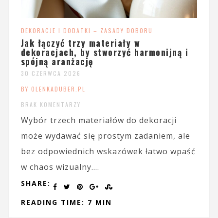
DEKORACJE I DODATKI – ZASADY DOBORU
Jak łączyć trzy materiały w
dekoracjach, by stworzyć harmonijną i
spójną aranżację
30 CZERWCA 2026
BY OLENKADUBER.PL
BRAK KOMENTARZY
Wybór trzech materiałów do dekoracji
może wydawać się prostym zadaniem, ale
bez odpowiednich wskazówek łatwo wpaść
w chaos wizualny....
SHARE:
READING TIME: 7 MIN