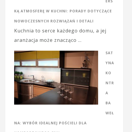
ERS
KĄ ATMOSFERĘ W KUCHNI: PORADY DOTYCZĄCE
NOWOCZESNYCH ROZWIĄZAŃ I DETALI
Kuchnia to serce każdego domu, a jej
aranżacja może znacząco …
SAT
YNA
KO
NTR
A
BA
WEŁ
NA: WYBÓR IDEALNEJ POŚCIELI DLA