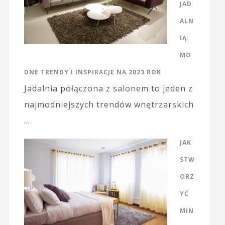
JAD
ALN
IĄ:
MO
DNE TRENDY I INSPIRACJE NA 2023 ROK
Jadalnia połączona z salonem to jeden z
najmodniejszych trendów wnętrzarskich
…
JAK
STW
ORZ
YĆ
MIN