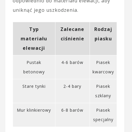
odpowiednio do materiału elewacji, aby
uniknąć jego uszkodzenia.
Typ
Zalecane
Rodzaj
materiału
ciśnienie
piasku
elewacji
Pustak
4-6 barów
Piasek
betonowy
kwarcowy
Stare tynki
2-4 bary
Piasek
szklany
Mur klinkierowy
6-8 barów
Piasek
specjalny