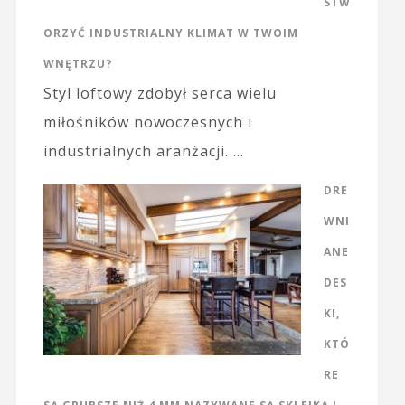
STW
ORZYĆ INDUSTRIALNY KLIMAT W TWOIM
WNĘTRZU?
Styl loftowy zdobył serca wielu
miłośników nowoczesnych i
industrialnych aranżacji. …
DRE
WNI
ANE
DES
KI,
KTÓ
RE