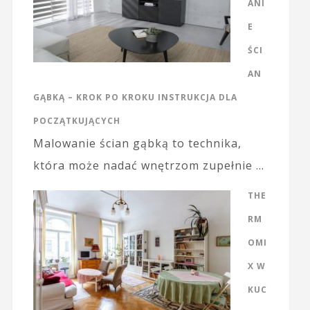
ANI
E
ŚCI
AN
GĄBKĄ – KROK PO KROKU INSTRUKCJA DLA
POCZĄTKUJĄCYCH
Malowanie ścian gąbką to technika,
która może nadać wnętrzom zupełnie …
THE
RM
OMI
X W
KUC