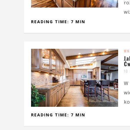
ro
wi
READING TIME: 7 MIN
WN
Ja
Ćw
10
W 
wi
ko
READING TIME: 7 MIN