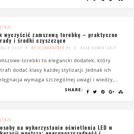
ĘTRZE
k wyczyścić zamszową torebkę – praktyczne
rady i środki czyszczące
 MAJA 2020
BY OLENKADUBER.PL
BRAK KOMENTARZY
mszowe torebki to elegancki dodatek, który
trafi dodać klasy każdej stylizacji. Jednak ich
elęgnacja wymaga szczególnej uwagi i wiedzy,...
SHARE:
ĘTRZE
osoby na wykorzystanie oświetlenia LED w
koracji wnętrza: energooszczędność i