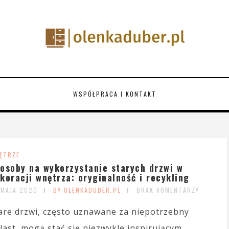
WSPÓŁPRACA I KONTAKT
ĘTRZE
osoby na wykorzystanie starych drzwi w
koracji wnętrza: oryginalność i recykling
 MAJA 2020
BY OLENKADUBER.PL
BRAK KOMENTARZY
are drzwi, często uznawane za niepotrzebny
last, mogą stać się niezwykle inspirującym