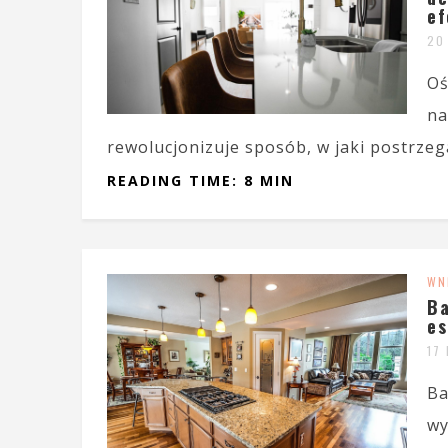
ef
20
Oś
na
rewolucjonizuje sposób, w jaki postrzega
READING TIME: 8 MIN
WN
Ba
es
17
Ba
wy