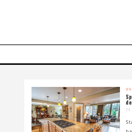
WN
Sp
de
28
St
ba