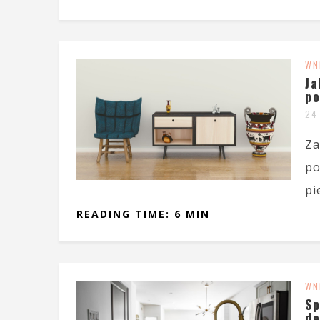
WN
Ja
po
24
Za
po
pi
READING TIME: 6 MIN
WN
Sp
de