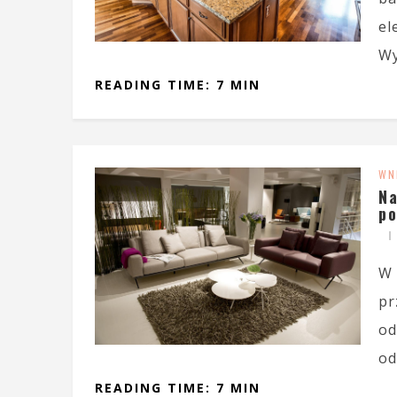
el
Wy
READING TIME: 7 MIN
WN
Na
po
W 
pr
od
od
READING TIME: 7 MIN