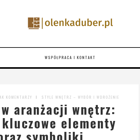
WSPÓŁPRACA I KONTAKT
AK KOMENTARZY
STYLE WNĘTRZ – WYBÓR I WDROŻENIE
 w aranżacji wnętrz:
i kluczowe elementy
oraz symboliki