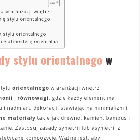
go w aranżacji wnętrz
ię stylu orientalnego
a stylu orientalnego
ące atmosferę orientalną
dy stylu orientalnego
w
stylu
orientalnego
w aranżacji wnętrz.
monii
i
równowagi
, gdzie każdy element ma
u i nadmiaru dekoracji, stawiając na minimalizm i
ne materiały
takie jak drewno, kamień, bambus i
anie. Zastosuj zasady symetrii lub asymetrii z
tetyczne kompozycje. Ważne jest, aby