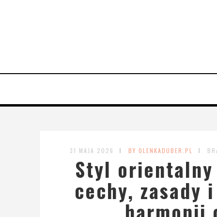
31 MAJA 2026
BY OLENKADUBER.PL
BR
Styl orientalny
cechy, zasady 
harmonii 