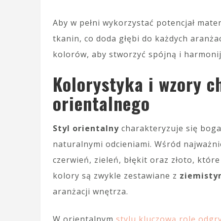
Aby w pełni wykorzystać potencjał mater
tkanin, co doda głębi do każdych aranża
kolorów, aby stworzyć spójną i harmonij
Kolorystyka i wzory c
orientalnego
Styl orientalny
charakteryzuje się bog
naturalnymi odcieniami. Wśród najważnie
czerwień, zieleń, błękit oraz złoto, któ
kolory są zwykle zestawiane z
ziemisty
aranżacji wnętrza.
W orientalnym
stylu kluczową rolę odgr