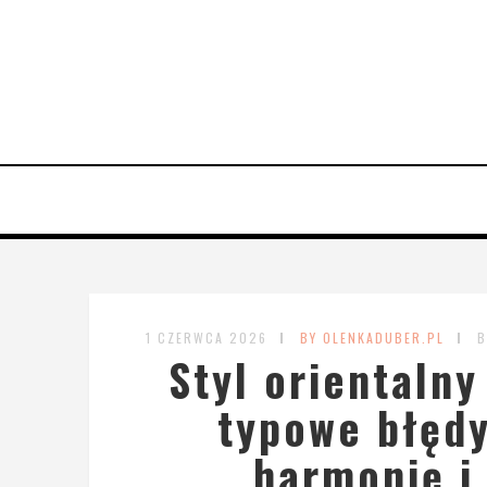
1 CZERWCA 2026
BY OLENKADUBER.PL
B
Styl orientalny
typowe błędy
harmonię i 