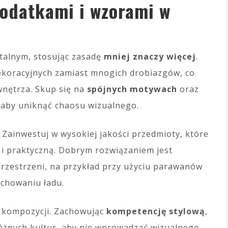
dodatkami i wzorami w
ntalnym, stosując zasadę
mniej znaczy więcej
.
ekoracyjnych zamiast mnogich drobiazgów, co
wnętrza. Skup się na
spójnych motywach
oraz
, aby uniknąć chaosu wizualnego.
. Zainwestuj w wysokiej jakości przedmioty, które
 i praktyczną. Dobrym rozwiązaniem jest
rzestrzeni, na przykład przy użyciu parawanów
achowaniu ładu.
ch kompozycji. Zachowując
kompetencję stylową
,
óżnych kultur, aby nie wprowadzać wizualnego