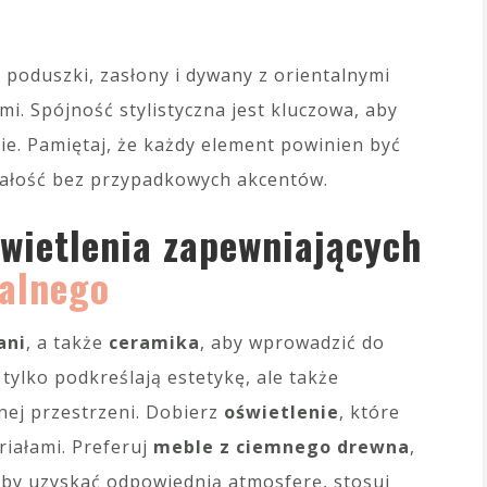
– poduszki, zasłony i dywany z orientalnymi
i. Spójność stylistyczna jest kluczowa, aby
nie. Pamiętaj, że każdy element powinien być
całość bez przypadkowych akcentów.
wietlenia zapewniających
talnego
ani
, a także
ceramika
, aby wprowadzić do
 tylko podkreślają estetykę, ale także
nej przestrzeni. Dobierz
oświetlenie
, które
iałami. Preferuj
meble z ciemnego drewna
,
 Aby uzyskać odpowiednią atmosferę, stosuj