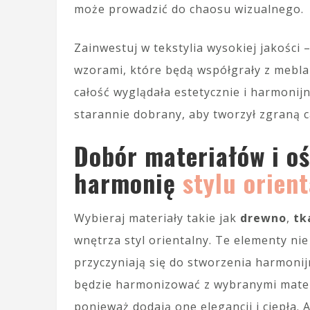
może prowadzić do chaosu wizualnego.
Zainwestuj w tekstylia wysokiej jakości 
wzorami, które będą współgrały z meblam
całość wyglądała estetycznie i harmonij
starannie dobrany, aby tworzył zgraną 
Dobór materiałów i oś
harmonię
stylu orien
Wybieraj materiały takie jak
drewno
,
tk
wnętrza styl orientalny. Te elementy nie
przyczyniają się do stworzenia harmonij
będzie harmonizować z wybranymi mater
ponieważ dodają one elegancji i ciepła.