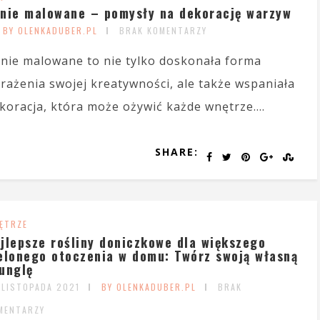
nie malowane – pomysły na dekorację warzyw
BY OLENKADUBER.PL
BRAK KOMENTARZY
nie malowane to nie tylko doskonała forma
rażenia swojej kreatywności, ale także wspaniała
koracja, która może ożywić każde wnętrze....
SHARE:
ĘTRZE
jlepsze rośliny doniczkowe dla większego
elonego otoczenia w domu: Twórz swoją własną
unglę
 LISTOPADA 2021
BY OLENKADUBER.PL
BRAK
MENTARZY