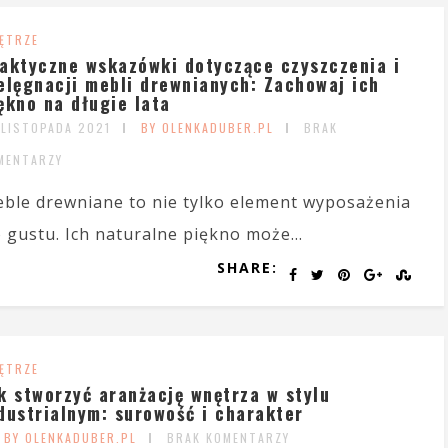
ĘTRZE
aktyczne wskazówki dotyczące czyszczenia i
elęgnacji mebli drewnianych: Zachowaj ich
ękno na długie lata
 LISTOPADA 2021
BY OLENKADUBER.PL
BRAK
MENTARZY
ble drewniane to nie tylko element wyposażenia
 gustu. Ich naturalne piękno może...
SHARE:
ĘTRZE
k stworzyć aranżację wnętrza w stylu
dustrialnym: surowość i charakter
BY OLENKADUBER.PL
BRAK KOMENTARZY