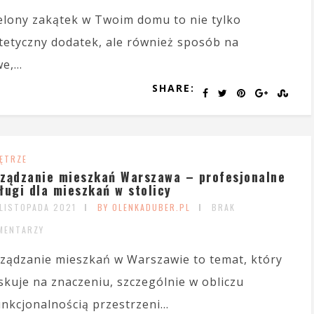
elony zakątek w Twoim domu to nie tylko
tetyczny dodatek, ale również sposób na
,...
SHARE:
ĘTRZE
ządzanie mieszkań Warszawa – profesjonalne
ługi dla mieszkań w stolicy
 LISTOPADA 2021
BY OLENKADUBER.PL
BRAK
MENTARZY
ządzanie mieszkań w Warszawie to temat, który
skuje na znaczeniu, szczególnie w obliczu
nkcjonalnością przestrzeni...