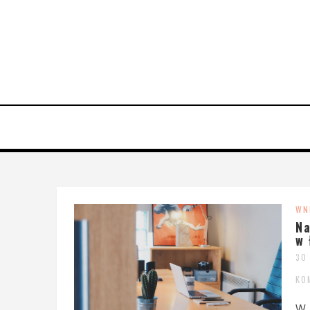
WN
Na
w 
30
KO
W 