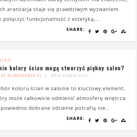
ich aranżacja staje się prawdziwym wyzwaniem.
k połączyć funkcjonalność z estetyką,...
SHARE:
ĘTRZE
kie kolory ścian mogą stworzyć piękny salon?
BY OLENKADUBER.PL
BRAK KOMENTARZY
bór koloru ścian w salonie to kluczowy element,
óry może całkowicie odmienić atmosferę wnętrza.
powiednio dobrane odcienie potrafią nie...
SHARE: