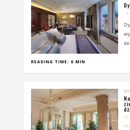
Dy
Dy
wy
de
READING TIME: 6 MIN
WN
Na
zi
dż
22
KO