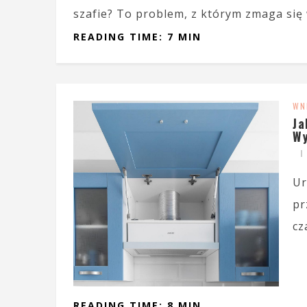
szafie? To problem, z którym zmaga się w
READING TIME: 7 MIN
WN
Ja
Wy
Ur
pr
cz
READING TIME: 8 MIN