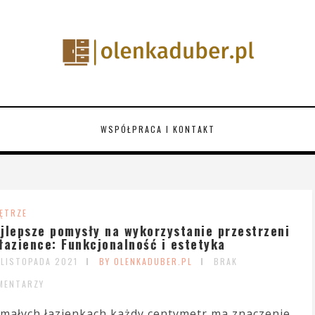
WSPÓŁPRACA I KONTAKT
ĘTRZE
jlepsze pomysły na wykorzystanie przestrzeni
łazience: Funkcjonalność i estetyka
 LISTOPADA 2021
BY OLENKADUBER.PL
BRAK
MENTARZY
małych łazienkach każdy centymetr ma znaczenie,