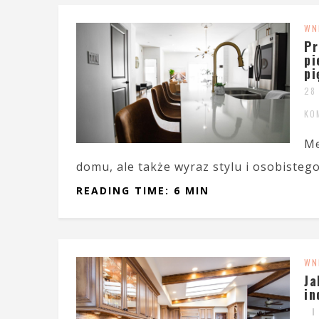
WN
Pr
pi
pi
28
KO
Me
domu, ale także wyraz stylu i osobistego
READING TIME: 6 MIN
WN
Ja
in