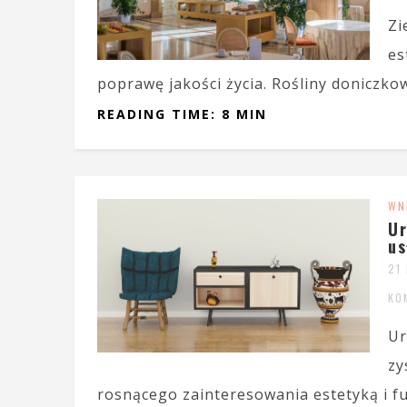
Zi
es
poprawę jakości życia. Rośliny doniczkowe
READING TIME: 8 MIN
WN
Ur
us
21
KO
Ur
zy
rosnącego zainteresowania estetyką i fu