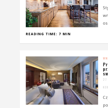
St
wn
os
READING TIME: 7 MIN
WN
Pr
pr
sw
27
KO
Cz
po