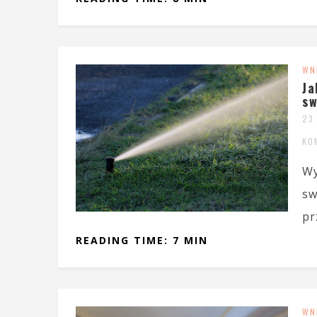
WN
Ja
sw
23
KO
Wy
sw
pr
READING TIME: 7 MIN
WN