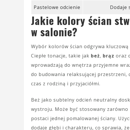
Pastelowe odcienie
Dodaje s
Jakie kolory ścian st
w salonie?
Wybór kolorów ścian odgrywa kluczową r
Ciepłe tonacje, takie jak
beż
,
brąz
oraz d
wprowadzają do wnętrza przyjemne wraże
do budowania relaksującej przestrzeni, 
czas z rodziną i przyjaciółmi.
Beż jako subtelny odcień neutralny dos
wystroju. Może być stosowany zarówno na
postaci jednej pomalowanej ściany. Użyc
dodaje głębi i charakteru, co sprawia, że