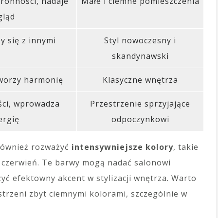
ronności, nadaje
Małe i ciemne pomieszczenia
gląd
y się z innymi
Styl nowoczesny i
skandynawski
 tworzy harmonię
Klasyczne wnętrza
ści, wprowadza
Przestrzenie sprzyjające
ergię
odpoczynkowi
 również rozważyć
intensywniejsze kolory
, takie
zy czerwień. Te barwy mogą nadać salonowi
zyć efektowny akcent w stylizacji wnętrza. Warto
strzeni zbyt ciemnymi kolorami, szczególnie w