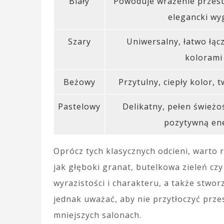
Biały
Powoduje wrażenie przest
elegancki wy
Szary
Uniwersalny, łatwo łącz
kolorami
Beżowy
Przytulny, ciepły kolor,
Pastelowy
Delikatny, pełen świeżo
pozytywną en
Oprócz tych klasycznych odcieni, warto
jak głęboki granat, butelkowa zieleń c
wyrazistości i charakteru, a także stwor
jednak uważać, aby nie przytłoczyć prze
mniejszych salonach.