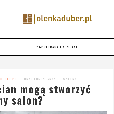
WSPÓŁPRACA I KONTAKT
ADUBER.PL
BRAK KOMENTARZY
WNĘTRZE
cian mogą stworzyć
ny salon?