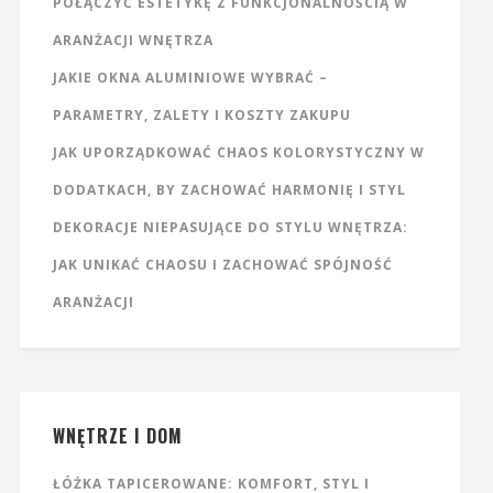
POŁĄCZYĆ ESTETYKĘ Z FUNKCJONALNOŚCIĄ W
ARANŻACJI WNĘTRZA
JAKIE OKNA ALUMINIOWE WYBRAĆ –
PARAMETRY, ZALETY I KOSZTY ZAKUPU
JAK UPORZĄDKOWAĆ CHAOS KOLORYSTYCZNY W
DODATKACH, BY ZACHOWAĆ HARMONIĘ I STYL
DEKORACJE NIEPASUJĄCE DO STYLU WNĘTRZA:
JAK UNIKAĆ CHAOSU I ZACHOWAĆ SPÓJNOŚĆ
ARANŻACJI
WNĘTRZE I DOM
ŁÓŻKA TAPICEROWANE: KOMFORT, STYL I