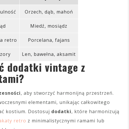
tulność
Orzech, dąb, mahoń
ląd
Miedź, mosiądz
a retro
Porcelana, fajans
zory
Len, bawełna, aksamit
ć dodatki vintage z
tami?
zesności
, aby stworzyć harmonijną przestrzeń.
owoczesnymi elementami, unikając całkowitego
ać kostium. Dostosuj
dodatki
, które harmonizują
akaty retro
z minimalistycznymi ramami lub