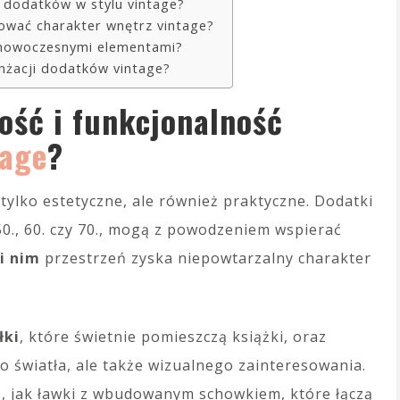
ć dodatków w stylu vintage?
hować charakter wnętrz vintage?
z nowoczesnymi elementami?
anżacji dodatków vintage?
ość i funkcjonalność
tage
?
 tylko estetyczne, ale również praktyczne. Dodatki
t 50., 60. czy 70., mogą z powodzeniem wspierać
i nim
przestrzeń zyska niepowtarzalny charakter
łki
, które świetnie pomieszczą książki, oraz
ko światła, ale także wizualnego zainteresowania.
e
, jak ławki z wbudowanym schowkiem, które łączą