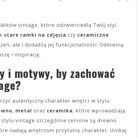
tków vintage, które odzwierciedlą Twój styl.
ak
stare ramki na zdjęcia
czy
ceramiczne
rzeń, ale i dodadzą jej funkcjonalności. Odmienią
zę i inspirację.
ły i motywy, by zachować
tage?
orzyć autentyczny charakter wnętrz w stylu
ewno
,
metal
oraz
ceramika
, które wprowadzają
W stylu vintage szczególnie cenione są drewno
re nadają wnętrzom przytulny charakter. Unikaj