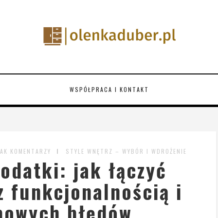
WSPÓŁPRACA I KONTAKT
AK KOMENTARZY
STYLE WNĘTRZ – WYBÓR I WDROŻENIE
dodatki: jak łączyć
 funkcjonalnością i
powych błędów