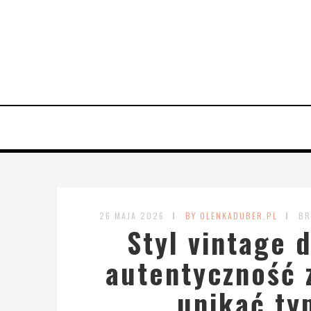
26 MAJA 2026
BY OLENKADUBER.PL
BR
Styl vintage 
autentyczność z
unikać ty