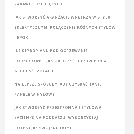
ZABAWEK DZIECIĘCYCH
JAK STWORZYĆ ARANŻACJĘ WNĘTRZA W STYLU
EKLEKTYCZNYM: POŁĄCZENIE RÓŻNYCH STYLÓW
I EPOK
ILE STYROPIANU POD OGRZEWANIE
PODŁOGOWE – JAK OBLICZYĆ ODPOWIEDNIĄ
GRUBOŚĆ IZOLACJI
NAJLEPSZE SPOSOBY, ABY UZYSKAĆ TANIE
PANELE WINYLOWE
JAK STWORZYĆ PRZESTRONNĄ I STYLOWĄ
ŁAZIENKĘ NA PODDASZU: WYKORZYSTAJ
POTENCJAŁ SWOJEGO DOMU