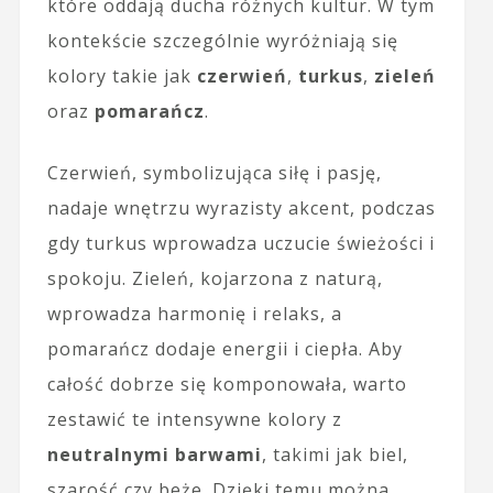
które oddają ducha różnych kultur. W tym
kontekście szczególnie wyróżniają się
kolory takie jak
czerwień
,
turkus
,
zieleń
oraz
pomarańcz
.
Czerwień, symbolizująca siłę i pasję,
nadaje wnętrzu wyrazisty akcent, podczas
gdy turkus wprowadza uczucie świeżości i
spokoju. Zieleń, kojarzona z naturą,
wprowadza harmonię i relaks, a
pomarańcz dodaje energii i ciepła. Aby
całość dobrze się komponowała, warto
zestawić te intensywne kolory z
neutralnymi barwami
, takimi jak biel,
szarość czy beże. Dzięki temu można