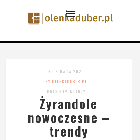
6 CZERWCA 2020
BY OLENKADUBER.PL
BRAK KOMENTARZY
Żyrandole
nowoczesne –
trendy