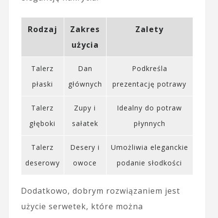
Rodzaj
Zakres
Zalety
użycia
Talerz
Dan
Podkreśla
płaski
głównych
prezentację potrawy
Talerz
Zupy i
Idealny do potraw
głęboki
sałatek
płynnych
Talerz
Desery i
Umożliwia eleganckie
deserowy
owoce
podanie słodkości
Dodatkowo, dobrym rozwiązaniem jest
użycie serwetek, które można