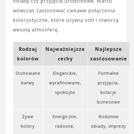
obiady czy przyjęcia urodzinowe. Warto
wówczas zastosować ciekawe połączenia
kolorystyczne, które ożywią stół i stworzą
wesołą atmosferę.
Rodzaj
Najważniejsze
Najlepsze
kolorów
cechy
zastosowanie
Stonowane
Eleganckie,
Formalne
barwy
wyrafinowane,
przyjęcia,
spokojne
kolacje
biznesowe
Żywe
Energiczne,
Rodzinne
kolory
radosne,
obiady, imprezy