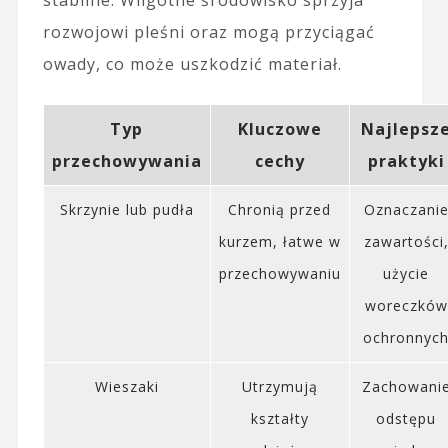
rozwojowi pleśni oraz mogą przyciągać
owady, co może uszkodzić materiał.
Typ
Kluczowe
Najlepsz
przechowywania
cechy
praktyki
Skrzynie lub pudła
Chronią przed
Oznaczani
kurzem, łatwe w
zawartości
przechowywaniu
użycie
woreczków
ochronnyc
Wieszaki
Utrzymują
Zachowani
kształty
odstępu