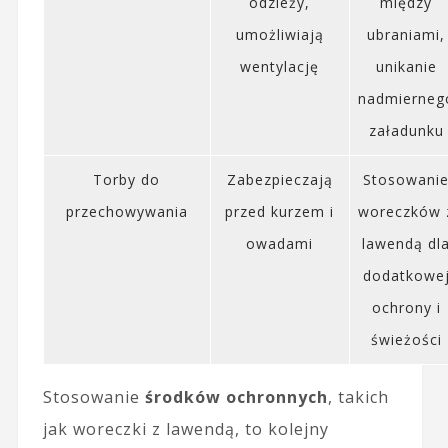
odzieży,
między
umożliwiają
ubraniami,
wentylację
unikanie
nadmierneg
załadunku
Torby do
Zabezpieczają
Stosowani
przechowywania
przed kurzem i
woreczków 
owadami
lawendą dl
dodatkowe
ochrony i
świeżości
Stosowanie
środków ochronnych
, takich
jak woreczki z lawendą, to kolejny