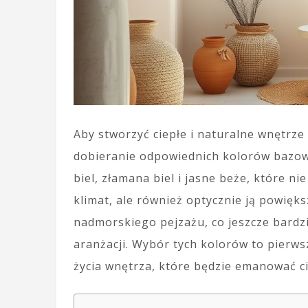
Aby stworzyć ciepłe i naturalne wnętrz
dobieranie odpowiednich kolorów bazowyc
biel, złamana biel i jasne beże, które n
klimat, ale również optycznie ją powię
nadmorskiego pejzażu, co jeszcze bardz
aranżacji. Wybór tych kolorów to pierw
życia wnętrza, które będzie emanować ci