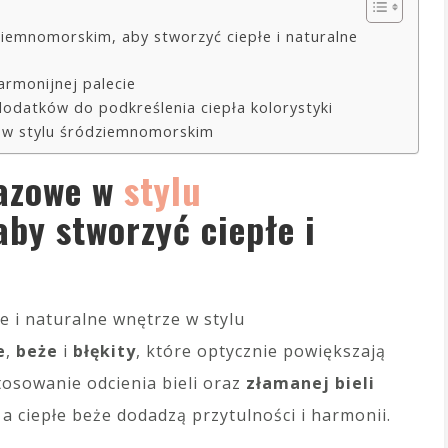
ziemnomorskim, aby stworzyć ciepłe i naturalne
armonijnej palecie
dodatków do podkreślenia ciepła kolorystyki
 w stylu śródziemnomorskim
bazowe w
stylu
 aby stworzyć ciepłe i
e i naturalne wnętrze w stylu
e
,
beże
i
błękity
, które optycznie powiększają
tosowanie odcienia bieli oraz
złamanej bieli
a ciepłe beże dodadzą przytulności i harmonii.