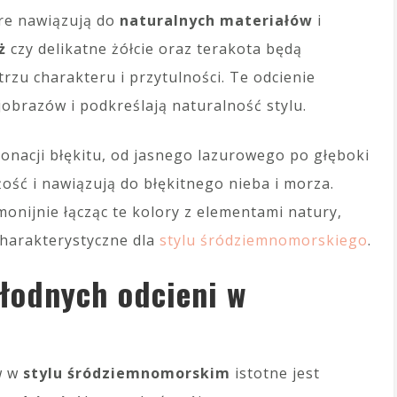
óre nawiązują do
naturalnych materiałów
i
ż
czy delikatne żółcie oraz terakota będą
zu charakteru i przytulności. Te odcienie
jobrazów i podkreślają naturalność stylu.
nacji błękitu, od jasnego lazurowego po głęboki
ość i nawiązują do błękitnego nieba i morza.
onijnie łącząc te kolory z elementami natury,
charakterystyczne dla
stylu śródziemnomorskiego
.
hłodnych odcieni w
w w
stylu śródziemnomorskim
istotne jest