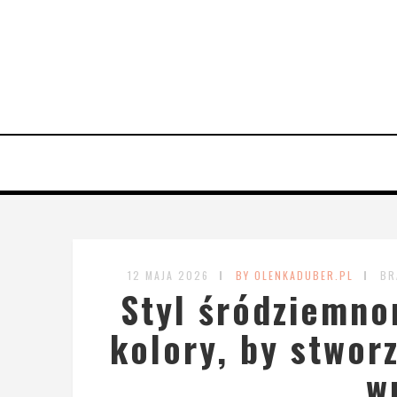
12 MAJA 2026
BY OLENKADUBER.PL
BR
Styl śródziemno
kolory, by stwor
w