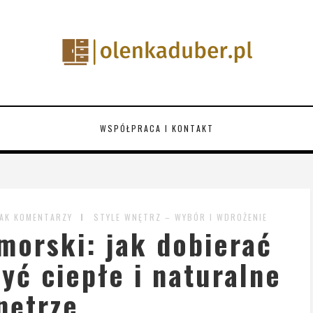
WSPÓŁPRACA I KONTAKT
AK KOMENTARZY
STYLE WNĘTRZ – WYBÓR I WDROŻENIE
morski: jak dobierać
zyć ciepłe i naturalne
nętrze