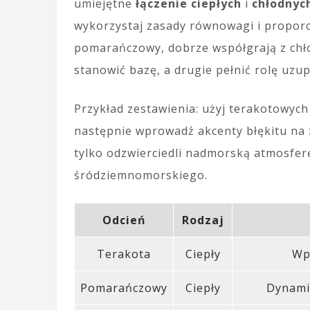
umiejętne
łączenie ciepłych
i
chłodnyc
wykorzystaj zasady równowagi i proporc
pomarańczowy, dobrze współgrają z chło
stanowić bazę, a drugie pełnić rolę uzup
Przykład zestawienia: użyj terakotowych
następnie wprowadź akcenty błękitu na 
tylko odzwierciedli nadmorską atmosferę
śródziemnomorskiego.
Odcień
Rodzaj
Terakota
Ciepły
Wpr
Pomarańczowy
Ciepły
Dynamic