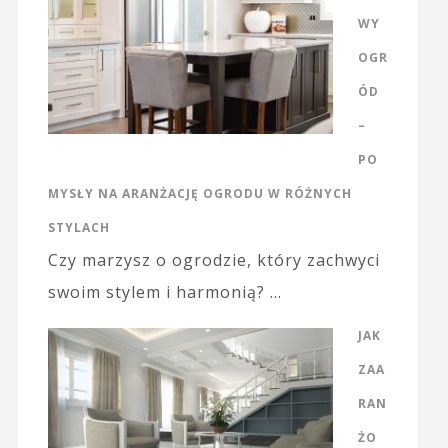
WY
OGR
ÓD
–
PO
MYSŁY NA ARANŻACJĘ OGRODU W RÓŻNYCH
STYLACH
Czy marzysz o ogrodzie, który zachwyci
swoim stylem i harmonią? …
JAK
ZAA
RAN
ŻO