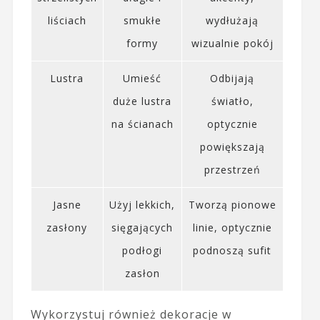
liściach
smukłe
wydłużają
formy
wizualnie pokój
Lustra
Umieść
Odbijają
duże lustra
światło,
na ścianach
optycznie
powiększają
przestrzeń
Jasne
Użyj lekkich,
Tworzą pionowe
zasłony
sięgających
linie, optycznie
podłogi
podnoszą sufit
zasłon
Wykorzystuj również dekoracje w