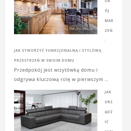
OK
ÓJ
MAR
ZEŃ
:
JAK STWORZYĆ FUNKCJONALNĄ I STYLOWĄ
PRZESTRZEŃ W SWOIM DOMU
Przedpokój jest wizytówką domu i
odgrywa kluczową rolę w pierwszym …
JAK
URZ
ĄDZ
IĆ