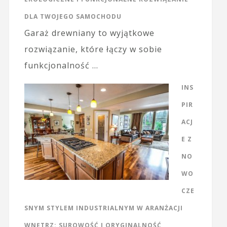
DLA TWOJEGO SAMOCHODU
Garaż drewniany to wyjątkowe
rozwiązanie, które łączy w sobie
funkcjonalność …
INS
PIR
ACJ
E Z
NO
WO
CZE
SNYM STYLEM INDUSTRIALNYM W ARANŻACJI
WNĘTRZ: SUROWOŚĆ I ORYGINALNOŚĆ