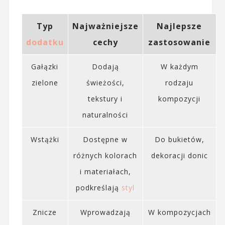
Typ
Najważniejsze
Najlepsze
dodatku
cechy
zastosowanie
Gałązki
Dodają
W każdym
zielone
świeżości,
rodzaju
tekstury i
kompozycji
naturalności
Wstążki
Dostępne w
Do bukietów,
różnych kolorach
dekoracji donic
i materiałach,
podkreślają
styl
Znicze
Wprowadzają
W kompozycjach