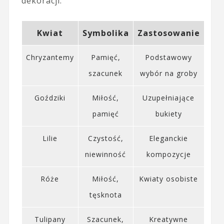
dekoracji.
Kwiat
Symbolika
Zastosowanie
Chryzantemy
Pamięć,
Podstawowy
szacunek
wybór na groby
Goździki
Miłość,
Uzupełniające
pamięć
bukiety
Lilie
Czystość,
Eleganckie
niewinność
kompozycje
Róże
Miłość,
Kwiaty osobiste
tęsknota
Tulipany
Szacunek,
Kreatywne