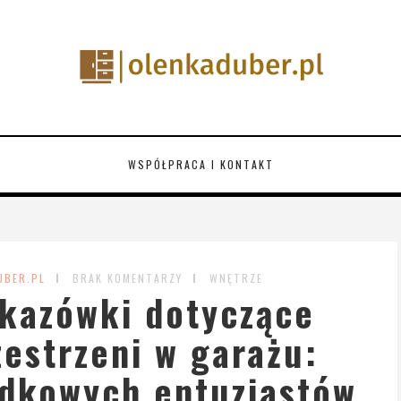
WSPÓŁPRACA I KONTAKT
UBER.PL
BRAK KOMENTARZY
WNĘTRZE
kazówki dotyczące
zestrzeni w garażu:
ądkowych entuzjastów