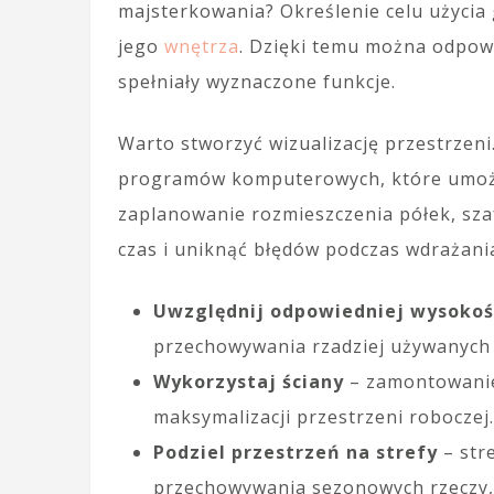
majsterkowania? Określenie celu użyci
jego
wnętrza
. Dzięki temu można odpowi
spełniały wyznaczone funkcje.
Warto stworzyć wizualizację przestrzen
programów komputerowych, które umoż
zaplanowanie rozmieszczenia półek, sza
czas i uniknąć błędów podczas wdrażania
Uwzględnij odpowiedniej wysokośc
przechowywania rzadziej używanych
Wykorzystaj ściany
– zamontowanie
maksymalizacji przestrzeni roboczej.
Podziel przestrzeń na strefy
– str
przechowywania sezonowych rzeczy, a