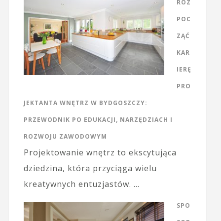
ROZ
POC
ZĄĆ
KAR
IERĘ
PRO
JEKTANTA WNĘTRZ W BYDGOSZCZY:
PRZEWODNIK PO EDUKACJI, NARZĘDZIACH I
ROZWOJU ZAWODOWYM
Projektowanie wnętrz to ekscytująca
dziedzina, która przyciąga wielu
kreatywnych entuzjastów. …
SPO