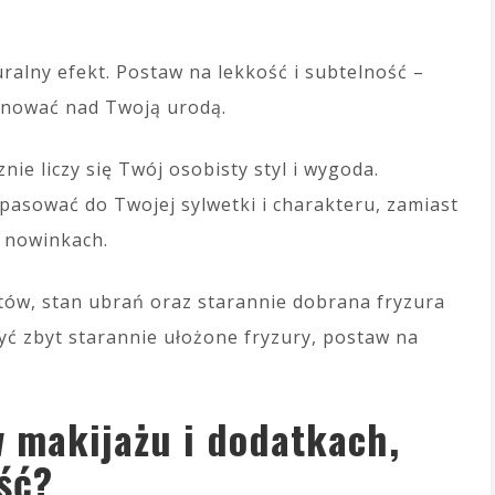
alny efekt. Postaw na lekkość i subtelność –
inować nad Twoją urodą.
nie liczy się Twój osobisty styl i wygoda.
 pasować do Twojej sylwetki i charakteru, zamiast
 nowinkach.
utów, stan ubrań oraz starannie dobrana fryzura
ć zbyt starannie ułożone fryzury, postaw na
w makijażu i dodatkach,
ść?