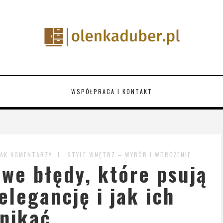
WSPÓŁPRACA I KONTAKT
AK KOMENTARZY
STYLE WNĘTRZ – WYBÓR I WDROŻENIE
owe błędy, które psują
elegancję i jak ich
nikać