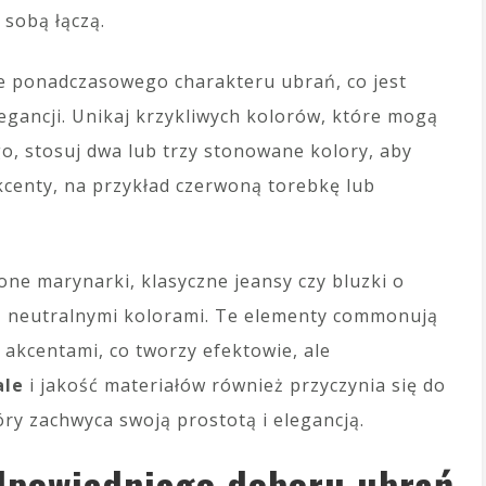
 sobą łączą.
e ponadczasowego charakteru ubrań, co jest
legancji. Unikaj krzykliwych kolorów, które mogą
go, stosuj dwa lub trzy stonowane kolory, aby
centy, na przykład czerwoną torebkę lub
one marynarki, klasyczne jeansy czy bluzki o
 z neutralnymi kolorami. Te elementy commonują
 akcentami, co tworzy efektowie, ale
ale
i jakość materiałów również przyczynia się do
y zachwyca swoją prostotą i elegancją.
dpowiedniego doboru ubrań