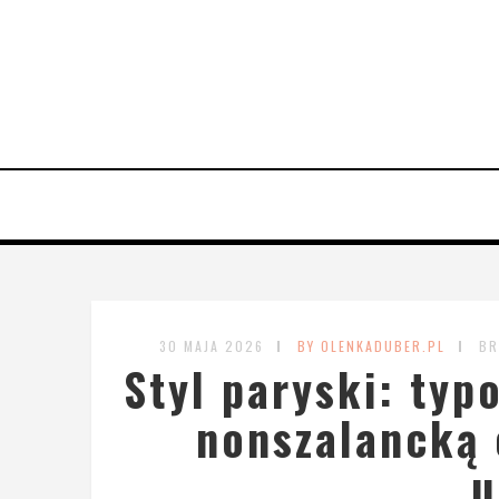
30 MAJA 2026
BY OLENKADUBER.PL
BR
Styl paryski: typ
nonszalancką 
u