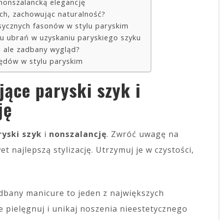
 nonszalancką elegancję
ach, zachowując naturalność?
asycznych fasonów w stylu paryskim
u ubrań w uzyskaniu paryskiego szyku
, ale zadbany wygląd?
łędów w stylu paryskim
jące paryski szyk i
ję
ryski szyk
i
nonszalancję
. Zwróć uwagę na
 najlepszą stylizację. Utrzymuj je w czystości,
dbany manicure to jeden z największych
e pielęgnuj i unikaj noszenia nieestetycznego