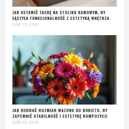
JAK USTAWIĆ TACKĘ NA STOLIKU KAWOWYM, BY
ŁĄCZYŁA FUNKCJONALNOŚĆ Z ESTETYKĄ WNĘTRZA
JUNE 18, 2026
JAK DOBRAĆ ROZMIAR WAZONU DO BUKIETU, BY
ZAPEWNIĆ STABILNOŚĆ I ESTETYKĘ KOMPOZYCJI
JUNE 20, 2026