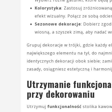
Wybierz różne gatunki, które będą 
Kolorystyka
: Zastosuj zróżnicowaną
efekt wizualny. Połącz ze sobą odci
Sezonowe dekoracje
: Dobierz zgod
wiosną, a szyszek zimą, aby nadać 
Grupuj dekoracje w trójki, gdzie każdy e
największego elementu na tył, do najmni
identycznych dekoracji obok siebie; zam
zasady, osiągniesz estetyczną i harmon
Utrzymanie funkcjona
przy dekorowaniu
Utrzymuj
funkcjonalność
stolika kawo