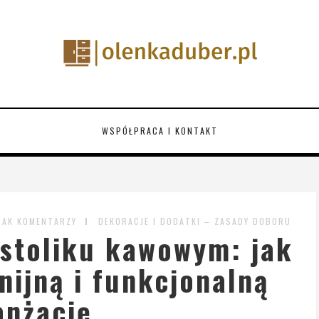
WSPÓŁPRACA I KONTAKT
RAK KOMENTARZY
DEKORACJE I DODATKI – ZASADY DOBORU
 stoliku kawowym: jak
ijną i funkcjonalną
anżację