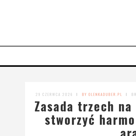
29 CZERWCA 2026
BY OLENKADUBER.PL
B
Zasada trzech na
stworzyć harmon
ar