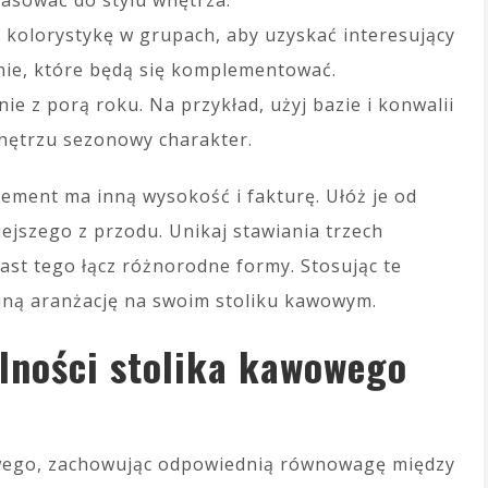
pasować do stylu wnętrza.
 kolorystykę w grupach, aby uzyskać interesujący
enie, które będą się komplementować.
nie z porą roku. Na przykład, użyj bazie i konwalii
wnętrzu sezonowy charakter.
lement ma inną wysokość i fakturę. Ułóż je od
ejszego z przodu. Unikaj stawiania trzech
iast tego łącz różnorodne formy. Stosując te
ijną aranżację na swoim stoliku kawowym.
lności stolika kawowego
wego, zachowując odpowiednią równowagę między