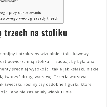
u kawowym?
owego przy dekorowaniu
a kawowego według zasady trzech
 trzech na stoliku
monijny i atrakcyjny wizualnie stolik kawowy.
jest powierzchnią stolika — zadbaj, by była ona
enty średniej wysokości, takie jak książki, niskie
ędą tworzyć drugą warstwę. Trzecia warstwa
ak świeczki, rośliny czy ozdobne figurki, które
ści, aby nie zasłaniały widoku i nie