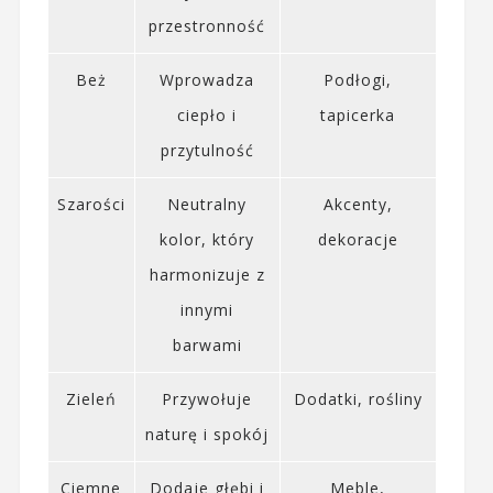
przestronność
Beż
Wprowadza
Podłogi,
ciepło i
tapicerka
przytulność
Szarości
Neutralny
Akcenty,
kolor, który
dekoracje
harmonizuje z
innymi
barwami
Zieleń
Przywołuje
Dodatki, rośliny
naturę i spokój
Ciemne
Dodaje głębi i
Meble,