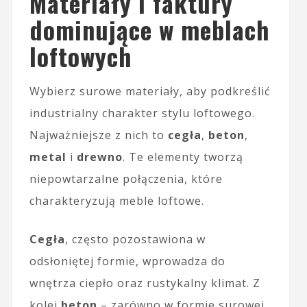
Materiały i faktury
dominujące w meblach
loftowych
Wybierz surowe materiały, aby podkreślić
industrialny charakter stylu loftowego.
Najważniejsze z nich to
cegła
,
beton
,
metal
i
drewno
. Te elementy tworzą
niepowtarzalne połączenia, które
charakteryzują meble loftowe.
Cegła
, często pozostawiona w
odsłoniętej formie, wprowadza do
wnętrza ciepło oraz rustykalny klimat. Z
kolei
beton
– zarówno w formie surowej,