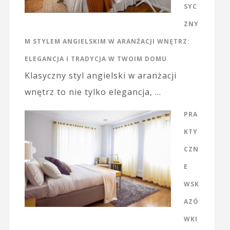
SYC
ZNY
M STYLEM ANGIELSKIM W ARANŻACJI WNĘTRZ:
ELEGANCJA I TRADYCJA W TWOIM DOMU
Klasyczny styl angielski w aranżacji
wnętrz to nie tylko elegancja, …
PRA
KTY
CZN
E
WSK
AZÓ
WKI