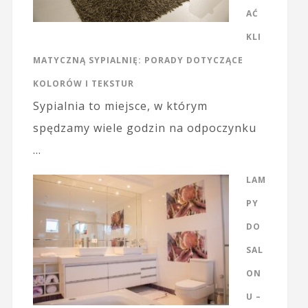
AĆ
KLI
MATYCZNĄ SYPIALNIĘ: PORADY DOTYCZĄCE
KOLORÓW I TEKSTUR
Sypialnia to miejsce, w którym
spędzamy wiele godzin na odpoczynku
…
LAM
PY
DO
SAL
ON
U –