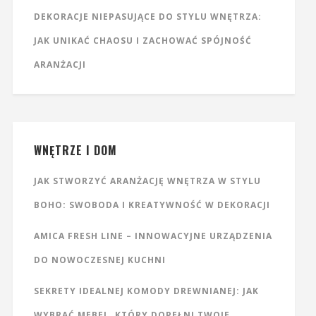
DEKORACJE NIEPASUJĄCE DO STYLU WNĘTRZA:
JAK UNIKAĆ CHAOSU I ZACHOWAĆ SPÓJNOŚĆ
ARANŻACJI
WNĘTRZE I DOM
JAK STWORZYĆ ARANŻACJĘ WNĘTRZA W STYLU
BOHO: SWOBODA I KREATYWNOŚĆ W DEKORACJI
AMICA FRESH LINE – INNOWACYJNE URZĄDZENIA
DO NOWOCZESNEJ KUCHNI
SEKRETY IDEALNEJ KOMODY DREWNIANEJ: JAK
WYBRAĆ MEBEL, KTÓRY DOPEŁNI TWOJE