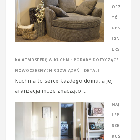
ORZ
YĆ
DES
IGN
ERS
KĄ ATMOSFERĘ W KUCHNI: PORADY DOTYCZĄCE
NOWOCZESNYCH ROZWIĄZAŃ I DETALI
Kuchnia to serce każdego domu, a jej
aranżacja może znacząco …
NAJ
LEP
SZE
ROŚ