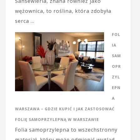
Sansewieria, znana również jako
wężownica, to roślina, która zdobyła
serca …
FOL
IA
SAM
OPR
ZYL
EPN
A
WARSZAWA – GDZIE KUPIĆ I JAK ZASTOSOWAĆ
FOLIĘ SAMOPRZYLEPNĄ W WARSZAWIE
Folia samoprzylepna to wszechstronny
materiał, który może odmienić wygląd