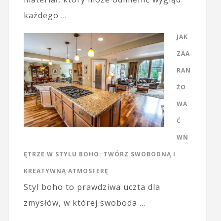
każdego …
JAK
ZAA
RAN
ŻO
WA
Ć
WN
ĘTRZE W STYLU BOHO: TWÓRZ SWOBODNĄ I
KREATYWNĄ ATMOSFERĘ
Styl boho to prawdziwa uczta dla
zmysłów, w której swoboda …