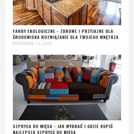
FARBY EKOLOGICZNE - ZDROWE I PRZYJAZNE DLA
ŚRODOWISKA ROZWIĄZANIE DLA TWOJEGO WNĘTRZA
NOVEMBER 10, 2020
SZPRYCA DO MIĘSA - JAK WYBRAĆ I GDZIE KUPIĆ
NAJLEPSZĄ SZPRYCĘ DO MIĘSA