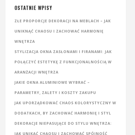
OSTATNIE WPISY
ZŁE PROPORCJE DEKORACJI NA MEBLACH – JAK
UNIKNĄĆ CHAOSU I ZACHOWAĆ HARMONIĘ
WNĘTRZA
STYLIZACJA OKNA ZASŁONAMI I FIRANAMI: JAK
POŁĄCZYĆ ESTETYKĘ Z FUNKCJONALNOŚCIĄ W
ARANŻACJI WNĘTRZA
JAKIE OKNA ALUMINIOWE WYBRAĆ –
PARAMETRY, ZALETY I KOSZTY ZAKUPU
JAK UPORZĄDKOWAĆ CHAOS KOLORYSTYCZNY W
DODATKACH, BY ZACHOWAĆ HARMONIĘ I STYL
DEKORACJE NIEPASUJĄCE DO STYLU WNĘTRZA:
JAK UNIKAĆ CHAOSU I ZACHOWAĆ SPÓJNOŚĆ