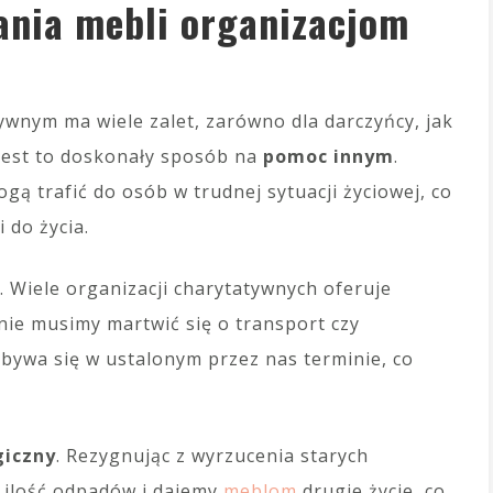
ania mebli organizacjom
wnym ma wiele zalet, zarówno dla darczyńcy, jak
 jest to doskonały sposób na
pomoc innym
.
ogą trafić do osób w trudnej sytuacji życiowej, co
 do życia.
. Wiele organizacji charytatywnych oferuje
 nie musimy martwić się o transport czy
dbywa się w ustalonym przez nas terminie, co
giczny
. Rezygnując z wyrzucenia starych
 ilość odpadów i dajemy
meblom
drugie życie, co