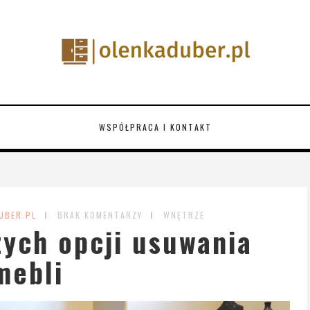
WSPÓŁPRACA I KONTAKT
UBER.PL
BRAK KOMENTARZY
WNĘTRZE
zych opcji usuwania
mebli