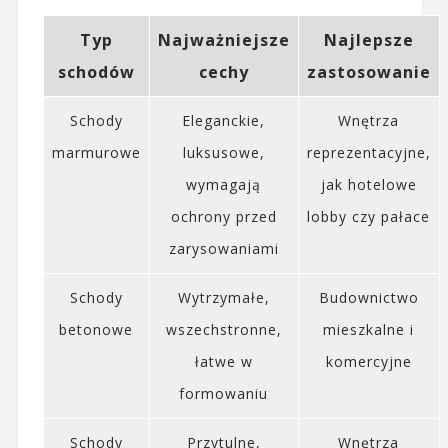
Typ
Najważniejsze
Najlepsze
schodów
cechy
zastosowanie
Schody
Eleganckie,
Wnętrza
marmurowe
luksusowe,
reprezentacyjne,
wymagają
jak hotelowe
ochrony przed
lobby czy pałace
zarysowaniami
Schody
Wytrzymałe,
Budownictwo
betonowe
wszechstronne,
mieszkalne i
łatwe w
komercyjne
formowaniu
Schody
Przytulne,
Wnętrza