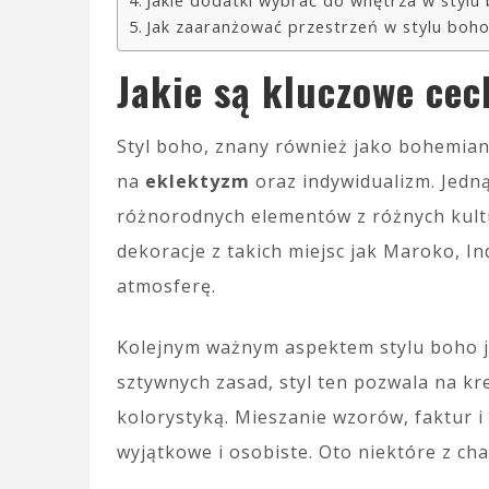
Jakie dodatki wybrać do wnętrza w stylu
Jak zaaranżować przestrzeń w stylu boh
Jakie są kluczowe cec
Styl boho, znany również jako bohemian
na
eklektyzm
oraz indywidualizm. Jedną
różnorodnych elementów z różnych kultu
dekoracje z takich miejsc jak Maroko, I
atmosferę.
Kolejnym ważnym aspektem stylu boho 
sztywnych zasad, styl ten pozwala na k
kolorystyką. Mieszanie wzorów, faktur i 
wyjątkowe i osobiste. Oto niektóre z c