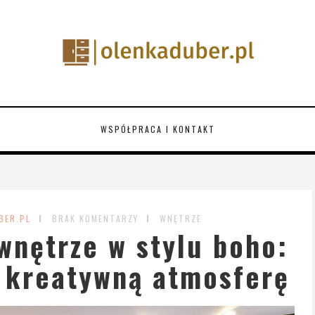
WSPÓŁPRACA I KONTAKT
BER.PL
BRAK KOMENTARZY
WNĘTRZE
wnętrze w stylu boho:
 kreatywną atmosferę