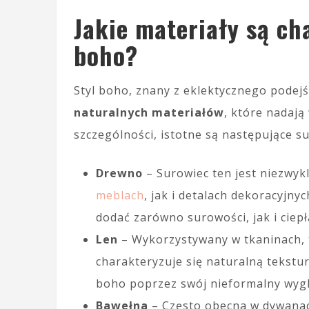
Jakie materiały są ch
boho?
Styl boho, znany z eklektycznego podejś
naturalnych materiałów
, które nadają
szczególności, istotne są następujące s
Drewno
– Surowiec ten jest niezwy
meblach
, jak i detalach dekoracyjn
dodać zarówno surowości, jak i ciepł
Len
– Wykorzystywany w tkaninach, t
charakteryzuje się naturalną tekstur
boho poprzez swój nieformalny wygl
Bawełna
– Często obecna w dywanac