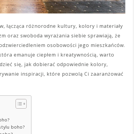
w, łącząca różnorodne kultury, kolory i materiały
yzm oraz swoboda wyrażania siebie sprawiają, że
 odzwierciedleniem osobowości jego mieszkańców.
 która emanuje ciepłem i kreatywnością, warto
zieć się, jak dobierać odpowiednie kolory,
krywanie inspiracji, które pozwolą Ci zaaranżować
boho?
stylu boho?