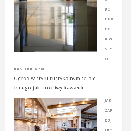
DO
OGR
OD
U W
STY
LU
RUSTYKALNYM
Ogród w stylu rustykalnym to nic
innego jak urokliwy kawałek …
JAK
ZAP
ROJ
EKT