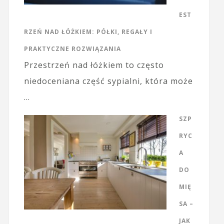
EST
RZEŃ NAD ŁÓŻKIEM: PÓŁKI, REGAŁY I
PRAKTYCZNE ROZWIĄZANIA
Przestrzeń nad łóżkiem to często
niedoceniana część sypialni, która może
…
SZP
RYC
A
DO
MIĘ
SA –
JAK