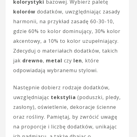
kolorystyki
bazowej. Wybierz paletę
kolorów
dodatków, uwzględniając zasady
harmonii, na przykład zasadę 60-30-10,
gdzie 60% to kolor dominujący, 30% kolor
akcentowy, a 10% to kolor uzupełniający.
Zdecyduj o materiałach dodatków, takich
jak
drewno
,
metal
czy
len
, które
odpowiadają wybranemu stylowi.
Następnie dobierz rodzaje dodatków,
uwzględniając
tekstylia
(poduszki, pledy,
zasłony), oświetlenie, dekoracje ścienne
oraz rośliny. Pamiętaj, by zwrócić uwagę
na proporcje i liczbę dodatków, unikając
ich nadmiaru, a także dbając o