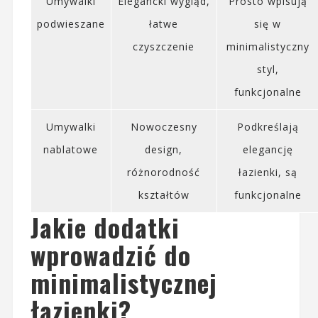
Umywalki
Elegancki wygląd,
Prosto wpisują
podwieszane
łatwe
się w
czyszczenie
minimalistyczny
styl,
funkcjonalne
Umywalki
Nowoczesny
Podkreślają
nablatowe
design,
elegancję
różnorodność
łazienki, są
kształtów
funkcjonalne
Jakie dodatki
wprowadzić do
minimalistycznej
łazienki?