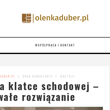
WSPÓŁPRACA I KONTAKT
DUBER.PL
BRAK KOMENTARZY
WNĘTRZE
a klatce schodowej –
rwałe rozwiązanie