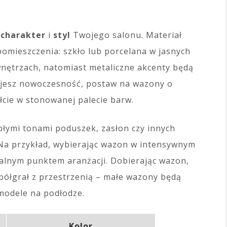
i
charakter
i
styl
Twojego salonu. Materiał
mieszczenia: szkło lub porcelana w jasnych
wnętrzach, natomiast metaliczne akcenty będą
rujesz nowoczesność, postaw na wazony o
cie w stonowanej palecie barw.
łymi tonami poduszek, zasłon czy innych
 Na przykład, wybierając wazon w intensywnym
tralnym punktem aranżacji. Dobierając wazon,
spółgrał z przestrzenią – małe wazony będą
 modele na podłodze.
Kolor