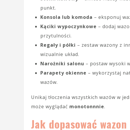
punkt.
Konsola lub komoda
– eksponuj waz
Kąciki wypoczynkowe
– dodaj wazon
przytulności.
Regały i półki
– zestaw wazony z inn
wizualnie układ.
Narożniki salonu
– postaw wysoki w
Parapety okienne
– wykorzystaj nat
wazów.
Unikaj tłoczenia wszystkich wazów w jedn
może wyglądać
monotonnnie
.
Jak dopasować wazon