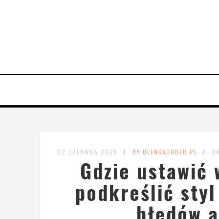
22 CZERWCA 2026
BY OLENKADUBER.PL
B
Gdzie ustawić 
podkreślić styl
błędów a