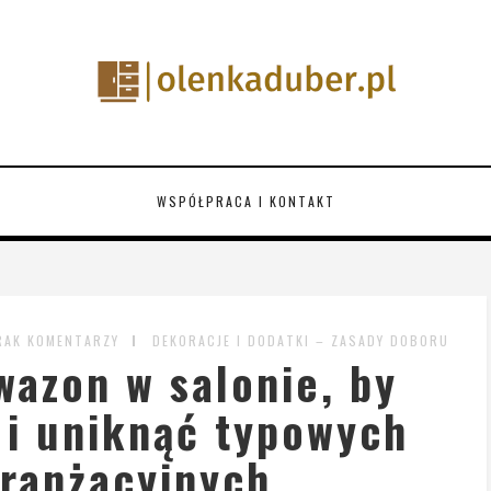
WSPÓŁPRACA I KONTAKT
RAK KOMENTARZY
DEKORACJE I DODATKI – ZASADY DOBORU
wazon w salonie, by
 i uniknąć typowych
ranżacyjnych