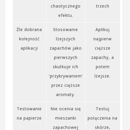
chaotycznego
trzech
efektu.
Źle dobrana
Stosowanie
Aplikuj
kolejność
lżejszych
najpierw
aplikacji
zapachów jako
cięższe
pierwszych
zapachy, a
skutkuje ich
potem
'przykrywaniem’
lżejsze.
przez cięższe
aromaty.
Testowanie
Nie ocenia się
Testuj
na papierze
mieszanki
połączenia na
zapachowej
skórze,