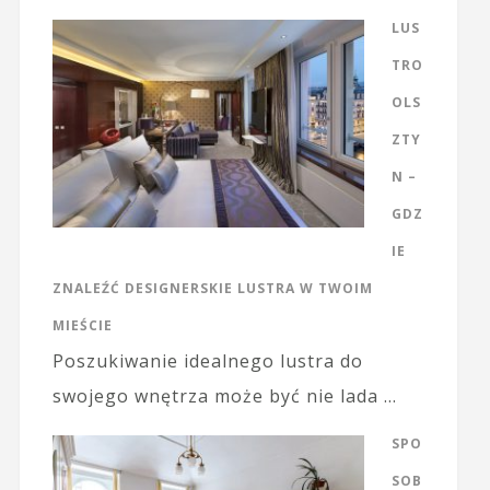
LUS
TRO
OLS
ZTY
N –
GDZ
IE
ZNALEŹĆ DESIGNERSKIE LUSTRA W TWOIM
MIEŚCIE
Poszukiwanie idealnego lustra do
swojego wnętrza może być nie lada …
SPO
SOB