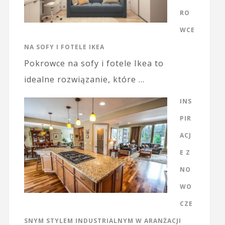
RO
WCE
NA SOFY I FOTELE IKEA
Pokrowce na sofy i fotele Ikea to
idealne rozwiązanie, które …
INS
PIR
ACJ
E Z
NO
WO
CZE
SNYM STYLEM INDUSTRIALNYM W ARANŻACJI