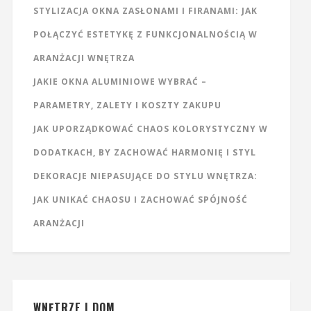
STYLIZACJA OKNA ZASŁONAMI I FIRANAMI: JAK
POŁĄCZYĆ ESTETYKĘ Z FUNKCJONALNOŚCIĄ W
ARANŻACJI WNĘTRZA
JAKIE OKNA ALUMINIOWE WYBRAĆ –
PARAMETRY, ZALETY I KOSZTY ZAKUPU
JAK UPORZĄDKOWAĆ CHAOS KOLORYSTYCZNY W
DODATKACH, BY ZACHOWAĆ HARMONIĘ I STYL
DEKORACJE NIEPASUJĄCE DO STYLU WNĘTRZA:
JAK UNIKAĆ CHAOSU I ZACHOWAĆ SPÓJNOŚĆ
ARANŻACJI
WNĘTRZE I DOM