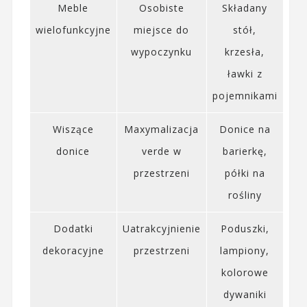
Meble
Osobiste
Składany
wielofunkcyjne
miejsce do
stół,
wypoczynku
krzesła,
ławki z
pojemnikami
Wiszące
Maxymalizacja
Donice na
donice
verde w
barierkę,
przestrzeni
półki na
rośliny
Dodatki
Uatrakcyjnienie
Poduszki,
dekoracyjne
przestrzeni
lampiony,
kolorowe
dywaniki