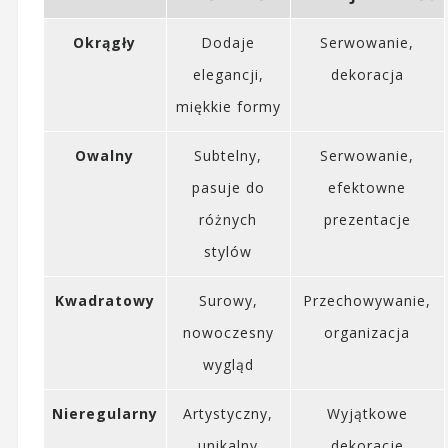
Okrągły
Dodaje
Serwowanie,
elegancji,
dekoracja
miękkie formy
Owalny
Subtelny,
Serwowanie,
pasuje do
efektowne
różnych
prezentacje
stylów
Kwadratowy
Surowy,
Przechowywanie,
nowoczesny
organizacja
wygląd
Nieregularny
Artystyczny,
Wyjątkowe
unikalny
dekoracje