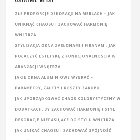
OSTATNIE WPISY
ZŁE PROPORCJE DEKORACJI NA MEBLACH – JAK
UNIKNĄĆ CHAOSU I ZACHOWAĆ HARMONIĘ
WNĘTRZA
STYLIZACJA OKNA ZASŁONAMI I FIRANAMI: JAK
POŁĄCZYĆ ESTETYKĘ Z FUNKCJONALNOŚCIĄ W
ARANŻACJI WNĘTRZA
JAKIE OKNA ALUMINIOWE WYBRAĆ –
PARAMETRY, ZALETY I KOSZTY ZAKUPU
JAK UPORZĄDKOWAĆ CHAOS KOLORYSTYCZNY W
DODATKACH, BY ZACHOWAĆ HARMONIĘ I STYL
DEKORACJE NIEPASUJĄCE DO STYLU WNĘTRZA:
JAK UNIKAĆ CHAOSU I ZACHOWAĆ SPÓJNOŚĆ