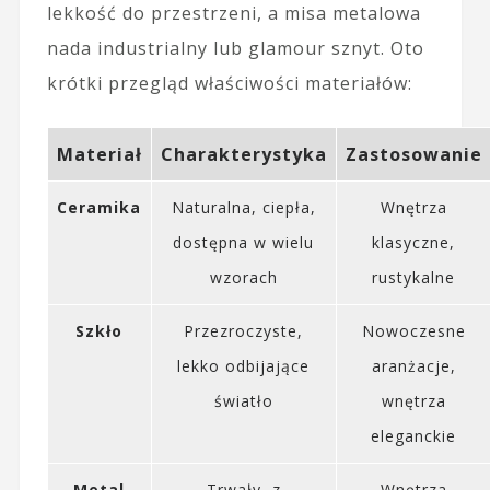
lekkość do przestrzeni, a misa metalowa
nada industrialny lub glamour sznyt. Oto
krótki przegląd właściwości materiałów:
Materiał
Charakterystyka
Zastosowanie
Ceramika
Naturalna, ciepła,
Wnętrza
dostępna w wielu
klasyczne,
wzorach
rustykalne
Szkło
Przezroczyste,
Nowoczesne
lekko odbijające
aranżacje,
światło
wnętrza
eleganckie
Metal
Trwały, z
Wnętrza