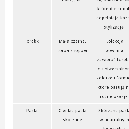
które doskona
dopełniają każ
stylizację.
Torebki
Mała czarna,
Kolekcja
torba shopper
powinna
zawierać toreb
o uniwersalny
kolorze i formi
które pasują 
różne okazje.
Paski
Cienkie paski
Skórzane pask
skórzane
w neutralnyc
kolorach z