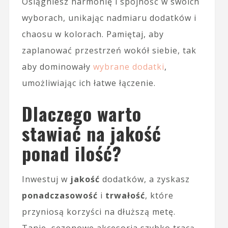
Osiągniesz harmonię i spójność w swoich
wyborach, unikając nadmiaru dodatków i
chaosu w kolorach. Pamiętaj, aby
zaplanować przestrzeń wokół siebie, tak
aby dominowały
wybrane dodatki
,
umożliwiając ich łatwe łączenie.
Dlaczego warto
stawiać na jakość
ponad ilość?
Inwestuj w
jakość
dodatków, a zyskasz
ponadczasowość
i
trwałość
, które
przyniosą korzyści na dłuższą metę.
Tanie, sezonowe akcesoria szybko tracą