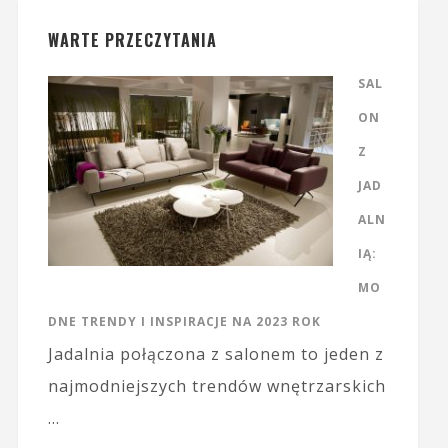
WARTE PRZECZYTANIA
SAL
ON
Z
JAD
ALN
IĄ:
MO
DNE TRENDY I INSPIRACJE NA 2023 ROK
Jadalnia połączona z salonem to jeden z
najmodniejszych trendów wnętrzarskich
…